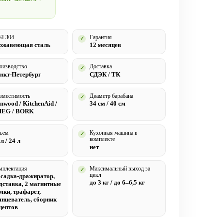
SI 304
Гарантия
✓
ржавеющая сталь
12 месяцев
оизводство
Доставка
✓
нкт-Петербург
СДЭК / ТК
вместимость
Диаметр барабана
✓
nwood / KitchenAid /
34 см / 40 см
EG / BORK
ъем
Кухонная машина в
✓
комплекте
л / 24 л
нет
мплектация
Максимальный выход за
✓
цикл
садка-дражиратор,
до 3 кг / до 6–6,5 кг
дставка, 2 магнитные
мки, трафарет,
янцеватель, сборник
цептов