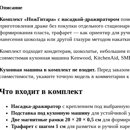
Описание
Комплект «НожГитара» с насадкой-дражиратором
помо
приготовления драже без покупки отдельного стационар
формирования пласта, трафарет — как ориентир для ручн
нанесения шоколада или другой глазури методом накатки
Комплект подходит кондитерам, шоколатье, небольшим пр
совместимая кухонная машина Kenwood, KitchenAid, S
Кухонная машина в комплект не входит.
Перед заказом 
совместимости, укажите точную модель в комментарии к з
Что входит в комплект
Насадка-дражиратор
с креплением под выбранную
Подставка под кухонную машину
для устойчивой у
Две магнитные рамки 20 × 20 × 0,5 см
для формиро
Трафарет с шагом 1 см
для разметки и ручной наре