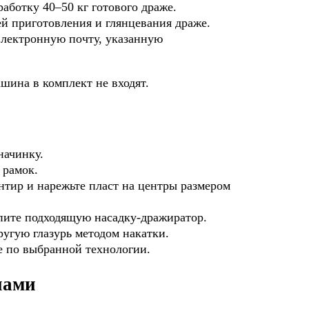
работку 40–50 кг готового драже.
й приготовления и глянцевания драже.
электронную почту, указанную
шина в комплект не входят.
начинку.
 рамок.
нтир и нарежьте пласт на центры размером
пите подходящую насадку-дражиратор.
ругую глазурь методом накатки.
 по выбранной технологии.
нами