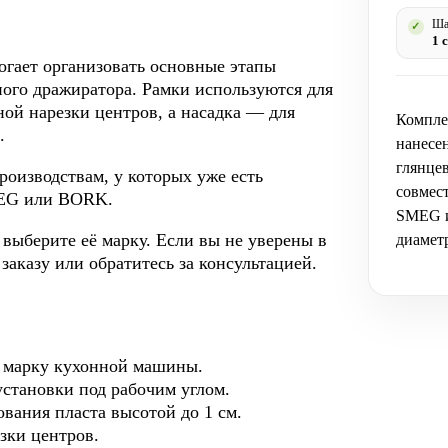
Ша
✓
1 
гает организовать основные этапы
ного дражиратора. Рамки используются для
ой нарезки центров, а насадка — для
Компле
.
нанесе
глянцев
оизводствам, у которых уже есть
совмес
MEG или BORK.
SMEG и
выберите её марку. Если вы не уверены в
диаметр
аказу или обратитесь за консультацией.
 марку кухонной машины.
становки под рабочим углом.
вания пласта высотой до 1 см.
зки центров.