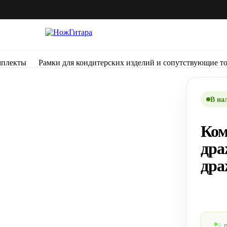
плекты
Рамки для кондитерских изделий и сопутствующие т
В на
Ком
дра
дра
П