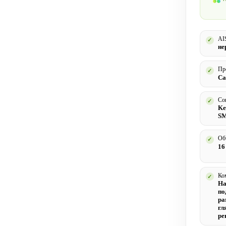
AI
✓
не
Пр
✓
Са
Со
✓
Ke
SM
Об
✓
16 
Ко
✓
На
по
ра
гл
ре