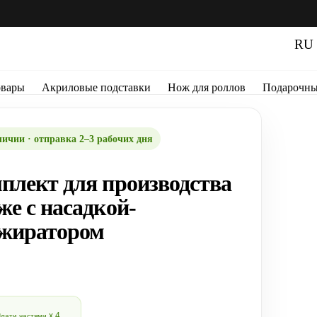
RU
овары
Акриловые подставки
Нож для роллов
Подарочны
личии · отправка 2–3 рабочих дня
плект для производства
же с насадкой-
жиратором
x 4
лати частями